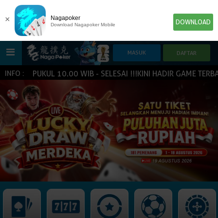
×
Nagapoker
DOWNLOAD
Download Nagapoker Mobile
IN PUKUL 10.00 WIB - SELESAI !!!KINI HADIR GAME TERBARU 
INFO :
HOME
POKER
SLOT GAME
IDN E-LOTTERY
NEW
NEW
SPORTBOOK
LIVE CASINO
IDNLIVE
NEW
TOGEL
ESPORTS
ARCADE
NEW
NEW
NEW
IDNTRADE
TEMBAK IKAN
IDNRAFFLE