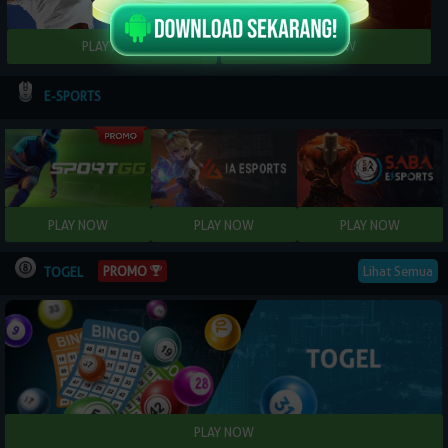
E-SPORTS
PROMO
Lihat Semua
TOGEL