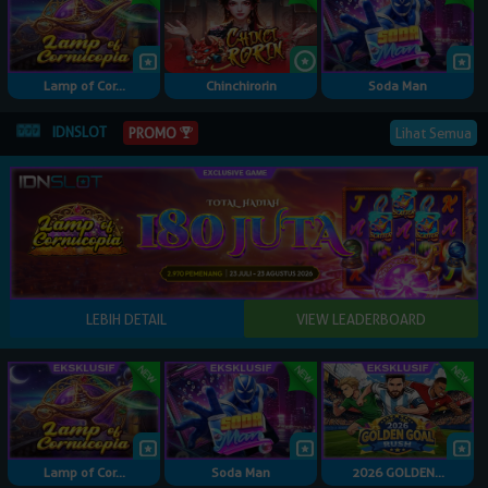
Lamp of Cor...
Chinchirorin
Soda Man
IDNSLOT
PROMO
Lihat Semua
Lamp of Cor...
Soda Man
2026 GOLDEN...