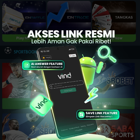
Play Now
Play Now
Play Now
NEW
SPORTBOOK